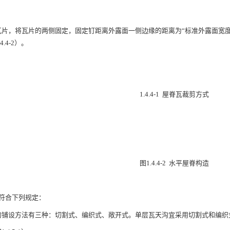
瓦片，将瓦片的两侧固定，固定钉距离外露面一侧边缘的距离为“标准外露面宽度+1
.4-2）。
1.4.4-1 屋脊瓦裁剪方式
图1.4.4-2 水平屋脊构造
造应符合下列规定：
的铺设方法有三种：切割式、编织式、敞开式。单层瓦天沟宜采用切割式和编织