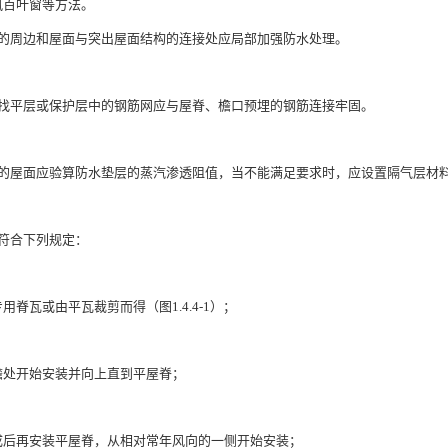
风百叶窗等方法。
瓦屋面的周边和屋面与突出屋面结构的连接处应局部加强防水处理。
瓦屋面找平层或保护层中的钢筋网应与屋脊、檐口预埋的钢筋连接牢固。
隔气层的屋面应验算防水垫层的蒸汽渗透阻值，当不能满足要求时，应设置隔气层材
造应符合下列规定：
用脊瓦或由平瓦裁剪而得（图1.4.4-1）；
檐处开始安装并向上直到平屋脊；
成后再安装平屋脊，从相对常年风向的一侧开始安装；