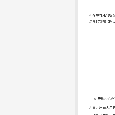
4 在屋脊处弯折
暴露的钉帽（图1.4
1.4.5 天沟构
沥青瓦屋面天沟