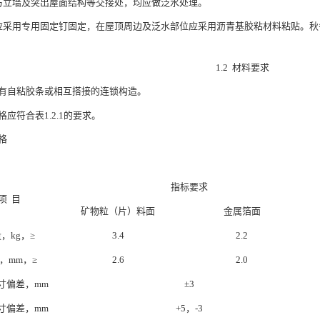
屋面与立墙及突出屋面结构等交接处，均应做泛水处理。
铺设应采用专用固定钉固定，在屋顶周边及泛水部位应采用沥青基胶粘材料粘贴。
1.2 材料要求
瓦应具有自粘胶条或相互搭接的连锁构造。
规格应符合表1.2.1的要求。
规格
指标要求
项 目
矿物粒（片）料面
金属箔面
，kg，≥
3.4
2.2
，mm，≥
2.6
2.0
寸偏差，mm
±3
寸偏差，mm
+5，-3