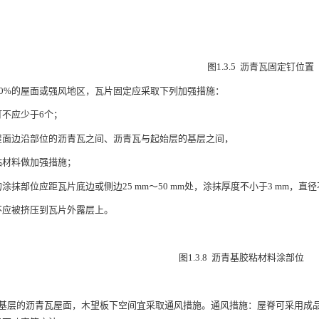
图1.3.5 沥青瓦固定钉位置
大于150%的屋面或强风地区，瓦片固定应采取下列加强措施：
钉不应少于6个；
屋面边沿部位的沥青瓦之间、沥青瓦与起始层的基层之间，
粘材料做加强措施；
抹部位应距瓦片底边或侧边25 mm～50 mm处，涂抹厚度不小于3 mm，直径不小于2
不应被挤压到瓦片外露层上。
图1.3.8 沥青基胶粘材料涂部位
木望板基层的沥青瓦屋面，木望板下空间宜采取通风措施。通风措施：屋脊可采用