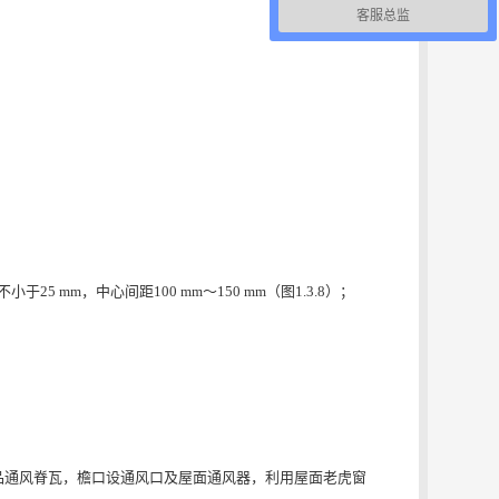
客服总监
5 mm，中心间距100 mm～150 mm（图1.3.8）；
成品通风脊瓦，檐口设通风口及屋面通风器，利用屋面老虎窗