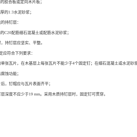
mm的胶合板或定向木片板；
m厚的1:3水泥砂浆；
造的持钉层：
mm的C20配筋细石混凝土或配筋水泥砂浆；
时，持钉层应坚实、平整。
的固定应符合下列要求：
的单张瓦片，在木基层上每张瓦片不能少于4个固定钉；在细石混凝土或水泥砂浆基
防腐蚀功能；
片后，钉帽应与瓦片表面齐平；
钉层深度不应少于19 mm。采用木质持钉层时，固定钉可贯穿。