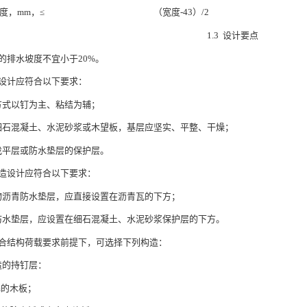
度，mm，≤
（宽度-43）/2
1.3 设计要点
屋面的排水坡度不宜小于20%。
构造设计应符合以下要求：
方式以钉为主、粘结为辅；
：细石混凝土、水泥砂浆或木望板，基层应坚实、平整、干燥；
找平层或防水垫层的保护层。
层构造设计应符合以下要求：
物沥青防水垫层，应直接设置在沥青瓦的下方；
防水垫层，应设置在细石混凝土、水泥砂浆保护层的下方。
层在符合结构荷载要求前提下，可选择下列构造：
造的持钉层：
m的木板；